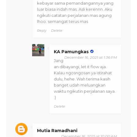
kebayar sama pemandangannya yang
luar biasa indah mas. Asli kerennn. Aku
ngikuti catatan perjalanan mas agung
lhoo. semangat terus mas
Reply
Delete
KA Pamungkas
December 16, 2021 at 1:36 PM
Jang
an dibayangi, let it flow aja.
Kalau ngosngosan ya istirahat
dulu, hehe. Wah terima kasih
banget udah meluangkan
waktu ngikutin perjalanan saya.
:)
Delete
Mutia Ramadhani
December 16, 2021 at 10:00 AM