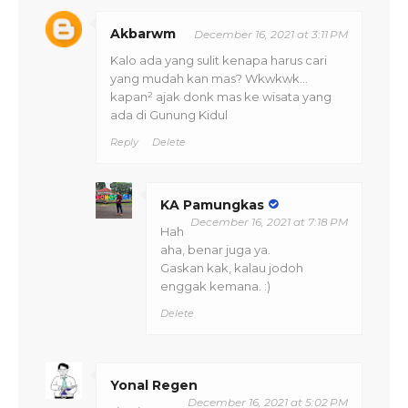
Akbarwm
December 16, 2021 at 3:11 PM
Kalo ada yang sulit kenapa harus cari
yang mudah kan mas? Wkwkwk...
kapan² ajak donk mas ke wisata yang
ada di Gunung Kidul
Reply
Delete
KA Pamungkas
December 16, 2021 at 7:18 PM
Hah
aha, benar juga ya.
Gaskan kak, kalau jodoh
enggak kemana. :)
Delete
Yonal Regen
December 16, 2021 at 5:02 PM