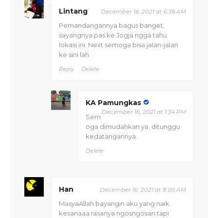
Lintang
December 16, 2021 at 6:36 AM
Pemandangannya bagus banget,
sayangnya pas ke Jogja ngga tahu
lokasi ini. Next semoga bisa jalan-jalan
ke sini lah.
Reply
Delete
KA Pamungkas
December 16, 2021 at 1:34 PM
Sem
oga dimudahkan ya, ditunggu
kedatangannya.
Delete
Han
December 16, 2021 at 8:05 AM
MasyaAllah bayangin aku yang naik
kesanaaa rasanya ngosngosan tapi