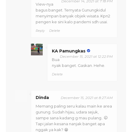
December 14, 2021 at 7:18 PM
View-nya
bagus banget. Ternyata Gunungkidul
menyimpan banyak objek wisata. Kpn2
pengen ke sini kalo pandemi sdh usai.
Reply
Delete
KA Pamungkas
December 15, 2021 at 12:22 PM
Bua
nyak banget. Gaskan. Hehe.
Delete
Dinda
December 15, 2021 at 8:27 AM
Memang paling seru kalau main ke area
gunung. Sudah hijau, udara sejuk,
sampe sana kadang g mau pulang.. 🤭
Tapi jalan kesana nanjak banget apa
nggak ya kak? 😁