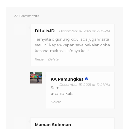
35 Comments
Ditulis.ID
December 14, 2021 at 2:05 PM
Ternyata digunung kidul ada juga wisata
satu ini. kapan-kapan saya bakalan coba
kesana. makasih infonya kak!
Reply
Delete
KA Pamungkas
December 15, 2021 at 12:21 PM
Sam
a-sama kak.
Delete
Maman Soleman