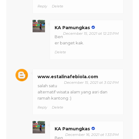
Reply
Delete
KA Pamungkas
December 15, 2021 at 12:23 PM
Ben
er banget kak.
Delete
www.estalinafebiola.com
December 15, 2021 at 3:02 PM
salah satu
alternatif wisata alam yang asri dan
ramah kantong :)
Reply
Delete
KA Pamungkas
December 16, 2021 at 1:33 PM
Ben