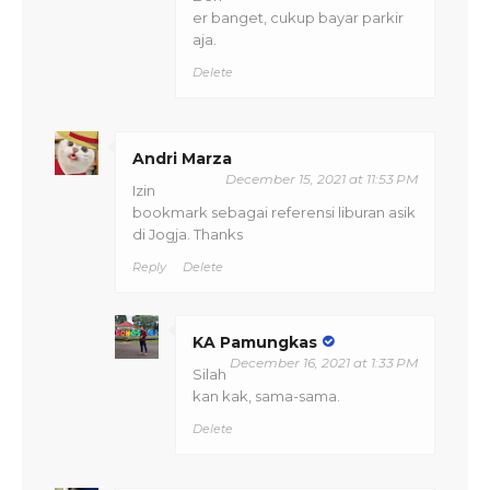
er banget, cukup bayar parkir
aja.
Delete
Andri Marza
December 15, 2021 at 11:53 PM
Izin
bookmark sebagai referensi liburan asik
di Jogja. Thanks
Reply
Delete
KA Pamungkas
December 16, 2021 at 1:33 PM
Silah
kan kak, sama-sama.
Delete