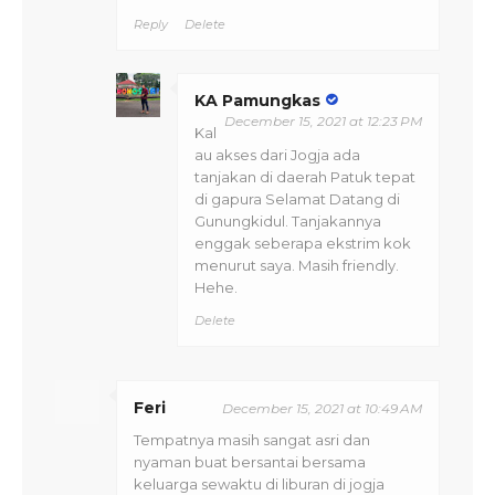
Reply
Delete
KA Pamungkas
December 15, 2021 at 12:23 PM
Kal
au akses dari Jogja ada
tanjakan di daerah Patuk tepat
di gapura Selamat Datang di
Gunungkidul. Tanjakannya
enggak seberapa ekstrim kok
menurut saya. Masih friendly.
Hehe.
Delete
Feri
December 15, 2021 at 10:49 AM
Tempatnya masih sangat asri dan
nyaman buat bersantai bersama
keluarga sewaktu di liburan di jogja