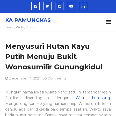
KA PAMUNGKAS
Travel, Write, Share
Menyusuri Hutan Kayu
Putih Menuju Bukit
Wonosumilir Gunungkidul
December 14, 2021
35 Comments
Mungkin nama lokasi wisata yang satu ini terdengar lebih
familiar dibandingkan dengan
Watu Lumbung
.
Mengusung konsep yang hampir mirip, Wonosumilir lebih
dahulu ada dan dikelola baik sampai saat ini. Waktu saya
berkunjung bersama Bapak, saya melihat tempat wisata