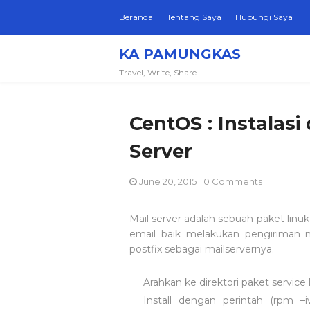
Beranda
Tentang Saya
Hubungi Saya
KA PAMUNGKAS
Travel, Write, Share
CentOS : Instalasi
Server
June 20, 2015
0 Comments
Mail server adalah sebuah paket l
email baik melakukan pengiriman 
postfix sebagai mailservernya.
Arahkan ke direktori paket service 
Install dengan perintah (rpm –iv