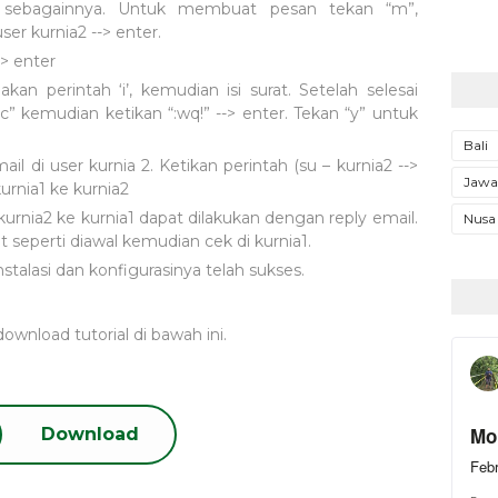
an sebagainnya. Untuk membuat pesan tekan “m”,
er kurnia2 --> enter.
-> enter
an perintah ‘i’, kemudian isi surat. Setelah selesai
c” kemudian ketikan “:wq!” --> enter. Tekan “y” untuk
Bali
l di user kurnia 2. Ketikan perintah (su – kurnia2 -->
Jawa
kurnia1 ke kurnia2
urnia2 ke kurnia1 dapat dilakukan dengan reply email.
Nusa
urat seperti diawal kemudian cek di kurnia1.
instalasi dan konfigurasinya telah sukses.
download tutorial di bawah ini.
Download