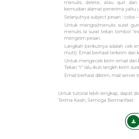
menulis, delete, atau quit d
kemudian alamat penerima yaitu us
Selanjutnya subject pesan : coba -
Untuk mengisi/menulis surat gunak
menulis isi surat tekan tombol “es
mengirim pesan.
Langkah berikutnya adalah cek emai
mutt). Email berhasil terkirim dari 
Untuk mengecek kirim email dari k
Tekan “r” lalu ikuti langkh kirim s
Email berhasil dikirim, mail server 
Untuk tutorial lebih lengkap, dapat di
Terima Kasih, Semoga Bermanfaat