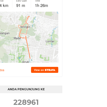
ANDA PENGUNJUNG KE
2
2
8
9
6
1