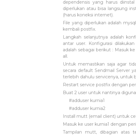
dependensis yang harus diinstal 
diperlukan atau bisa langsung inst
(harus koneksi internet).
File yang diperlukan adalah mysql, 
kembali postfix.
Langkah selanjutnya adalah konfi
antar user. Konfigurasi dilakuka
adalah sebagai berikut : Masuk ke
all.
Untuk memastikan saja agar tidak
secara default Sendmail Server y
terlebih dahulu servicenya, untuk 
Restart service postfix dengan peri
Buat 2 user untuk nantinya diguna
#adduser kurnia1
#adduser kurnia2
Install mutt (email client) untuk ce
Masuk ke user kurnia1 dengan peri
Tampilan mutt, dibagian atas 