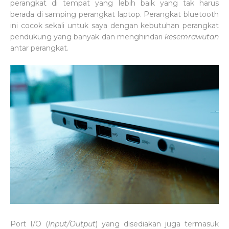
perangkat di tempat yang lebih baik yang tak harus
berada di samping perangkat laptop. Perangkat bluetooth
ini cocok sekali untuk saya dengan kebutuhan perangkat
pendukung yang banyak dan menghindari
kesemrawutan
antar perangkat.
Port I/O (
Input/Output
) yang disediakan juga termasuk