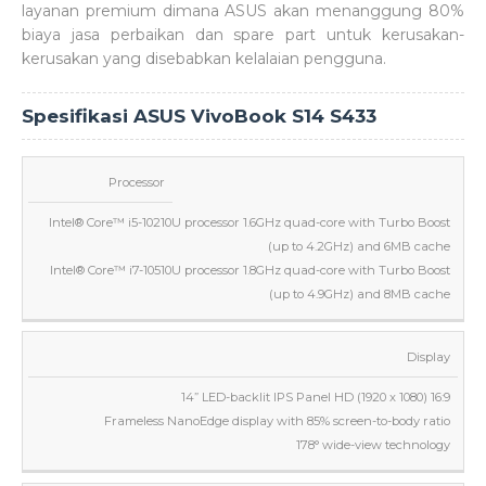
layanan premium dimana ASUS akan menanggung 80%
biaya jasa perbaikan dan spare part untuk kerusakan-
kerusakan yang disebabkan kelalaian pengguna.
Spesifikasi ASUS VivoBook S14 S433
Processor
Intel® Core™ i5-10210U processor 1.6GHz quad-core with Turbo Boost
(up to 4.2GHz) and 6MB cache
Intel® Core™ i7-10510U processor 1.8GHz quad-core with Turbo Boost
(up to 4.9GHz) and 8MB cache
Display
14” LED-backlit IPS Panel HD (1920 x 1080) 16:9
Frameless NanoEdge display with 85% screen-to-body ratio
178° wide-view technology