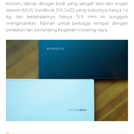
konten, laptop dengan bodi yang sangat tipis dan ringan
seperti ASUS VivoBook S14 S433 yang bobotnya hanya 1.4
kg dan ketebalannya hanya 15.9 mm ini sungguh
mengesankan. Ramah untuk berbagai tempat dengan
peralatan lain penunjang kegiatan
traveling
saya.