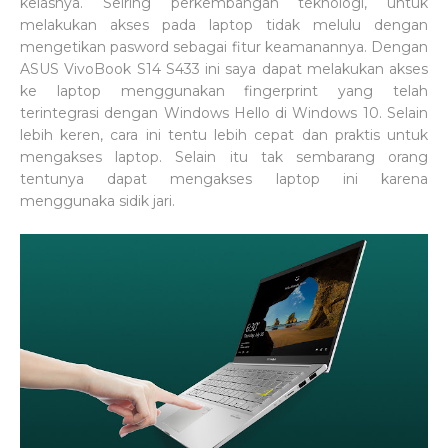
kelasnya. Seiring perkembangan teknologi, untuk
melakukan akses pada laptop tidak melulu dengan
mengetikan pasword sebagai fitur keamanannya. Dengan
ASUS VivoBook S14 S433 ini saya dapat melakukan akses
ke laptop menggunakan fingerprint yang telah
terintegrasi dengan Windows Hello di Windows 10. Selain
lebih keren, cara ini tentu lebih cepat dan praktis untuk
mengakses laptop. Selain itu tak sembarang orang
tentunya dapat mengakses laptop ini karena
menggunaka sidik jari.