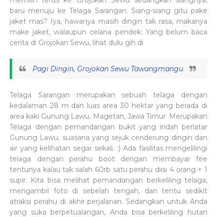
memilih terus ke Grojokan Sewu sedangkan siangnya,
baru menuju ke Telaga Sarangan. Siang-siang gitu pake
jaket mas? Iya, hawanya masih dingin tak rasa, makanya
make jaket, walaupun celana pendek. Yang belum baca
cerita di Grojokan Sewu, lihat dulu gih di
Pagi Dingin, Grojokan Sewu Tawangmangu
.
Telaga Sarangan merupakan sebuah telaga dengan
kedalaman 28 m dan luas area 30 hektar yang berada di
area kaki Gunung Lawu, Magetan, Jawa Timur. Merupakan
Telaga dengan pemandangan bukit yang indah berlatar
Gunung Lawu, suasana yang sejuk cenderung dingin dan
air yang kelihatan segar sekali. :) Ada fasilitas mengelilingi
telaga dengan perahu boot dengan membayar fee
tentunya kalau tak salah 60rb satu perahu diisi 4 orang + 1
supir. Kita bisa melihat pemandangan berkeliling telaga,
mengambil foto di sebelah tengah, dan tentu sedikit
atraksi perahu di akhir perjalanan. Sedangkan untuk Anda
yang suka berpetualangan, Anda bisa berkeliling hutan