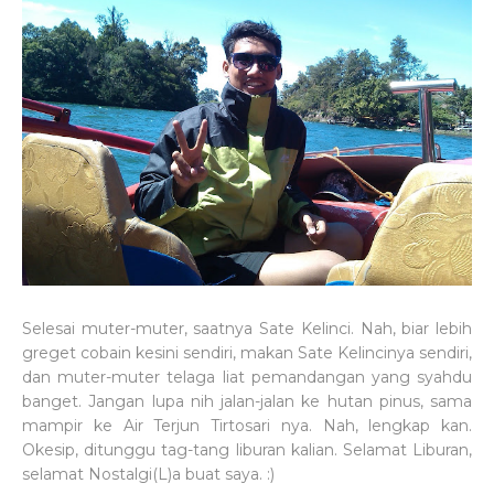
Selesai muter-muter, saatnya Sate Kelinci. Nah, biar lebih
greget cobain kesini sendiri, makan Sate Kelincinya sendiri,
dan muter-muter telaga liat pemandangan yang syahdu
banget. Jangan lupa nih jalan-jalan ke hutan pinus, sama
mampir ke Air Terjun Tirtosari nya. Nah, lengkap kan.
Okesip, ditunggu tag-tang liburan kalian. Selamat Liburan,
selamat Nostalgi(L)a buat saya. :)