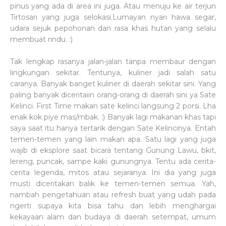
pinus yang ada di area ini juga. Atau menuju ke air terjun
Tirtosari yang juga selokasi.Lumayan nyari hawa segar,
udara sejuk pepohonan dan rasa khas hutan yang selalu
membuat rindu. :)
Tak lengkap rasanya jalan-jalan tanpa membaur dengan
lingkungan sekitar. Tentunya, kuliner jadi salah satu
caranya. Banyak banget kuliner di daerah sekitar sini. Yang
paling banyak diceritaiin orang-orang di daerah sini ya Sate
Kelinci. First Time makan sate kelinci langsung 2 porsi. Lha
enak kok piye mas/mbak. :) Banyak lagi makanan khas tapi
saya saat itu hanya tertarik dengan Sate Kelincinya. Entah
temen-temen yang lain makan apa. Satu lagi yang juga
wajib di eksplore saat bicara tentang Gunung Lawu, bkit,
lereng, puncak, sampe kaki gunungnya. Tentu ada cerita-
cerita legenda, mitos atau sejaranya. Ini dia yang juga
musti diceritakan balik ke temen-temen semua. Yah,
nambah pengetahuan atau refresh buat yang udah pada
ngerti supaya kita bisa tahu dan lebih menghargai
kekayaan alam dan budaya di daerah setempat, umum