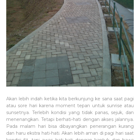
Akan lebih indah ketika kita berkunjung ke sana saat pagi
atau sore hari karena moment tepan untuk sunrise atau
sunsetnya. Terlebih kondisi yang tidak panas, sejuk, dan
menenangkan. Tetapi berhati-hati dengan akses jalannya.
Pada malam hari bisa dibayangkan penerangan kurang
dan haru ekstra hati-hati. Akan lebih aman di pagi hari saat