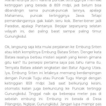
Mahamerunya 5cm. Karena puncak tertingginya memiliki
ketinggian yang berada di 859 mdpl, jadi belum bisa
dibandingin sama puncak-puncak lainnya, apalagi
Mahameru, puncak tertingginya Jawa. Tetapi
pemandangannya gak kalah seru kok. Bener-bener jadi
Paradise, apalagi Pantainya. Berjajar sepanyang selatan
wilayah ini, dari paling barat sampai paling timur
Gunungkidul.
Ok, langsung saja kita mulai perjalanan ke Embung Sriten
atau lebih komplitnya Embung Batara Sriten. Denger kata
Batara rasanya berbau misteri sejarah yang keren gimana
gitu kan? Itu persepsi pertama saya pas tahu nama itu.
Ternyata Batara adalah singkatan dari Batur Agung Utara.
Iya, Embung Sriten ini letaknya memang berdampingan
dengan Puncak Tugu atau Puncak Tugu Mangir dengan
ketinggian 859 mdpl. Jadi saat berkunjung kesini,
otomatis kalian juga berkuncung ke Puncak tertinggi
Gunungkidul. Tinggal naik aja beberapa meter pas di
sebelah embung ini. Embung ini berada di Desa
Pilangrejo, Nglipar, Gunungkidul. Jangan lupa mampir pas