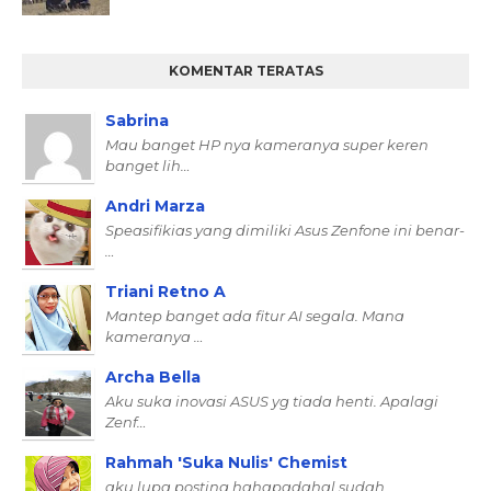
KOMENTAR TERATAS
Sabrina
Mau banget HP nya kameranya super keren
banget lih…
Andri Marza
Speasifikias yang dimiliki Asus Zenfone ini benar-
…
Triani Retno A
Mantep banget ada fitur AI segala. Mana
kameranya …
Archa Bella
Aku suka inovasi ASUS yg tiada henti. Apalagi
Zenf…
Rahmah 'Suka Nulis' Chemist
aku lupa posting hahapadahal sudah